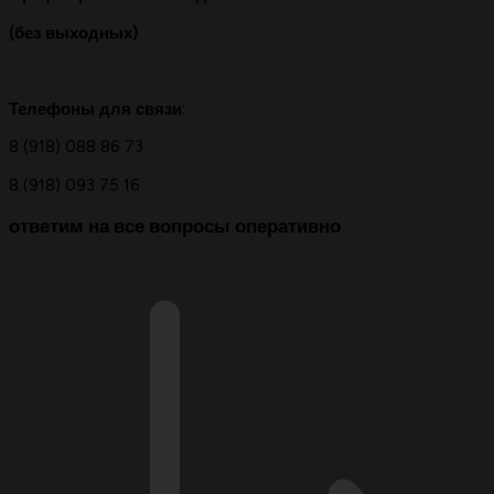
(без выходных)
Телефоны для связи:
8 (918) 088 86 73
8 (918) 093 75 16
ответим на все вопросы
оперативно