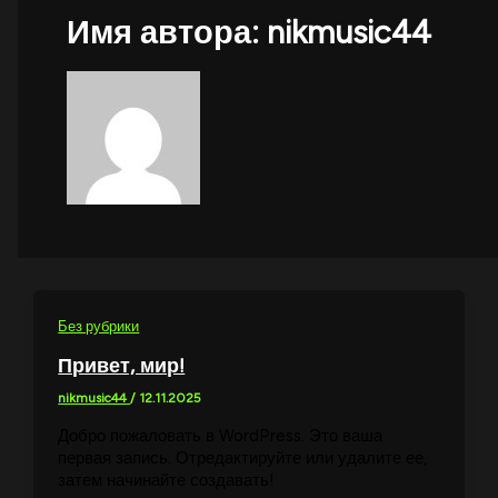
Имя автора: nikmusic44
Без рубрики
Привет, мир!
nikmusic44
/
12.11.2025
Добро пожаловать в WordPress. Это ваша
первая запись. Отредактируйте или удалите ее,
затем начинайте создавать!