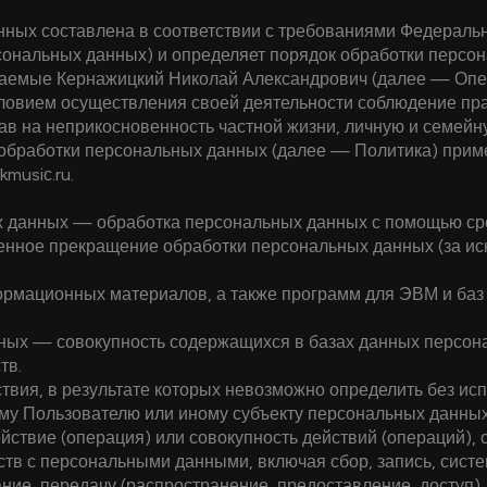
ных составлена в соответствии с требованиями Федерально
сональных данных) и определяет порядок обработки персо
маемые
Кернажицкий Николай Александрович
(далее — Опе
словием осуществления своей деятельности соблюдение пра
ав на неприкосновенность частной жизни, личную и семейн
 обработки персональных данных (далее — Политика) прим
ikmusiс.ru
.
х данных — обработка персональных данных с помощью сре
нное прекращение обработки персональных данных (за ис
ормационных материалов, а также программ для ЭВМ и баз
ных — совокупность содержащихся в базах данных персон
тв.
твия, в результате которых невозможно определить без и
му Пользователю или иному субъекту персональных данных
йствие (операция) или совокупность действий (операций),
ств с персональными данными, включая сбор, запись, сист
ние, передачу (распространение, предоставление, доступ),